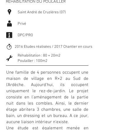
REHABILITATION DU POULAILLER
P
Saint André de Cruzières (07)
A
Privé
i
DPC/PRO
T
2016 Etudes réalisées / 2017 Chantier en cours
Réhabilitation : 80 + 20m2
G
Poulailler : 100m2
Une famille de 4 personnes occupent une
maison de village en R+2 au Sud de
l'Ardèche. Aujourd'hui, ils occupent
uniquement le rez-de-jardin. Le projet
consiste en l'aménagement de la partie
nuit dans les combles. Ainsi, le dernier
étage abritera 3 chambres, une salle de
bain, un dressing et un bureau. A ce jour,
aucune liaison intérieur n'existe.
Une étude est également menée en