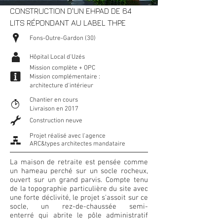
CONSTRUCTION D'UN EHPAD DE 64
LITS RÉPONDANT AU LABEL THPE
P
Fons-Outre-Gardon (30)
A
Hôpital Local d'Uzés
Mission complète + OPC
i
Mission complémentaire :
architecture d'intérieur
Chantier en cours
T
Livraison en 2017
G
Construction neuve
Projet réalisé avec l'agence
g
ARC&types architectes mandataire
La maison de retraite est pensée comme
un hameau perché sur un socle rocheux,
ouvert sur un grand parvis. Compte tenu
de la topographie particulière du site avec
une forte déclivité, le projet s'assoit sur ce
socle, un rez-de-chaussée semi-
enterré qui abrite le pôle administratif